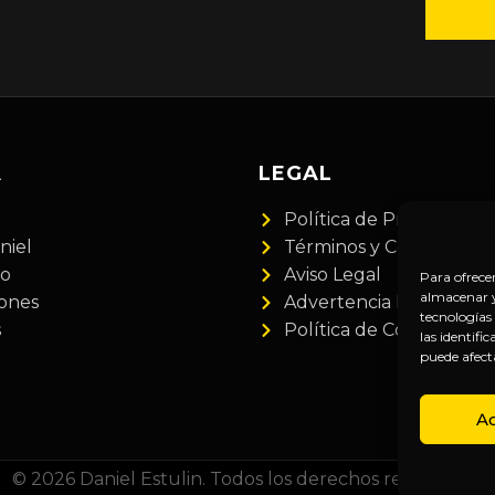
A
LEGAL
Política de Privacidad
niel
Términos y Condiciones
do
Aviso Legal
Para ofrece
almacenar y/
iones
Advertencia Financiera
tecnologías
s
Política de Cookies
las identifi
puede afect
A
© 2026 Daniel Estulin. Todos los derechos reservados.