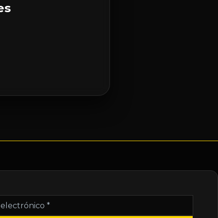
es
nico