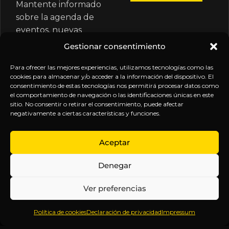
Mantente informado
sobre la agenda de
eventos, nuevas
publicaciones y
Gestionar consentimiento
actualizaciones de tu
suscripción.
Para ofrecer las mejores experiencias, utilizamos tecnologías como las
cookies para almacenar y/o acceder a la información del dispositivo. El
consentimiento de estas tecnologías nos permitirá procesar datos como
el comportamiento de navegación o las identificaciones únicas en este
sitio. No consentir o retirar el consentimiento, puede afectar
negativamente a ciertas características y funciones.
EXPLORA
LEGAL
SÍGUENOS
Aceptar
Inicio
Política
Inteligencia
Denegar
Sobre
de
sin
Daniel
Privacidad
censura.
Ver preferencias
Contenido
Términos y
Anticipándonos
Suscripciones
Condiciones
a los
Política de cookies
Declaración de privacidad
Impressum
Webinars
Aviso
acontecimientos