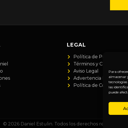
A
LEGAL
Política de Privacidad
niel
Términos y Condiciones
do
Aviso Legal
Para ofrece
almacenar y/
iones
Advertencia Financiera
tecnologías
s
Política de Cookies
las identifi
puede afect
A
© 2026 Daniel Estulin. Todos los derechos reservados.