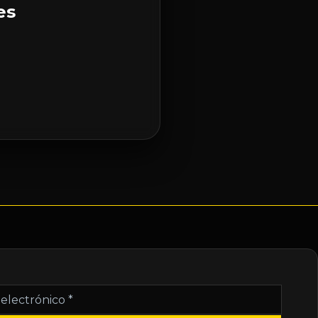
es
nico