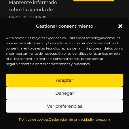
Mantente informado
sobre la agenda de
eventos, nuevas
publicaciones y
Gestionar consentimiento
actualizaciones de tu
suscripción.
Para ofrecer las mejores experiencias, utilizamos tecnologías como las
cookies para almacenar y/o acceder a la información del dispositivo. El
consentimiento de estas tecnologías nos permitirá procesar datos como
el comportamiento de navegación o las identificaciones únicas en este
sitio. No consentir o retirar el consentimiento, puede afectar
negativamente a ciertas características y funciones.
EXPLORA
LEGAL
SÍGUENOS
Aceptar
Inicio
Política
Inteligencia
Denegar
Sobre
de
sin
Daniel
Privacidad
censura.
Ver preferencias
Contenido
Términos y
Anticipándonos
Suscripciones
Condiciones
a los
Política de cookies
Declaración de privacidad
Impressum
Webinars
Aviso
acontecimientos