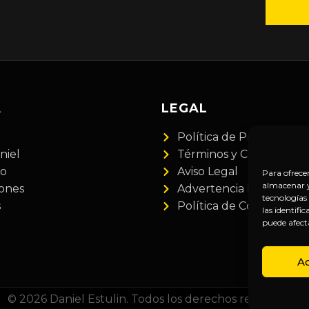
A
LEGAL
Política de Privacidad
niel
Términos y Condiciones
do
Aviso Legal
Para ofrece
almacenar y/
iones
Advertencia Financiera
tecnologías
s
Política de Cookies
las identifi
puede afect
A
© 2026 Daniel Estulin. Todos los derechos reservados.