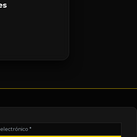
es
nico