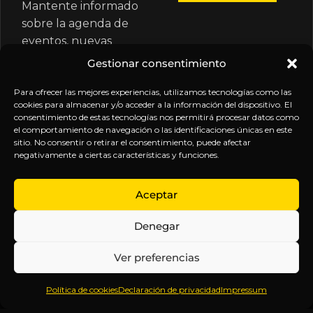
Mantente informado
sobre la agenda de
eventos, nuevas
publicaciones y
Gestionar consentimiento
actualizaciones de tu
suscripción.
Para ofrecer las mejores experiencias, utilizamos tecnologías como las
cookies para almacenar y/o acceder a la información del dispositivo. El
consentimiento de estas tecnologías nos permitirá procesar datos como
el comportamiento de navegación o las identificaciones únicas en este
sitio. No consentir o retirar el consentimiento, puede afectar
negativamente a ciertas características y funciones.
EXPLORA
LEGAL
SÍGUENOS
Aceptar
Inicio
Política
Inteligencia
Denegar
Sobre
de
sin
Daniel
Privacidad
censura.
Ver preferencias
Contenido
Términos y
Anticipándonos
Suscripciones
Condiciones
a los
Política de cookies
Declaración de privacidad
Impressum
Webinars
Aviso
acontecimientos