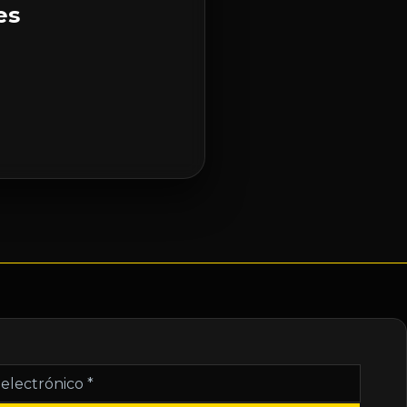
es
nico