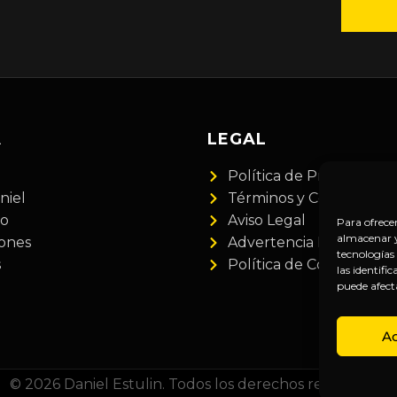
A
LEGAL
Política de Privacidad
niel
Términos y Condiciones
do
Aviso Legal
Para ofrece
almacenar y/
iones
Advertencia Financiera
tecnologías
s
Política de Cookies
las identifi
puede afect
A
© 2026 Daniel Estulin. Todos los derechos reservados.