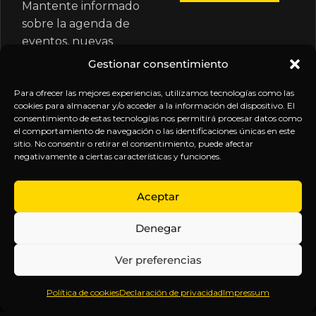
Mantente informado
sobre la agenda de
eventos, nuevas
publicaciones y
Gestionar consentimiento
actualizaciones de tu
suscripción.
Para ofrecer las mejores experiencias, utilizamos tecnologías como las
cookies para almacenar y/o acceder a la información del dispositivo. El
consentimiento de estas tecnologías nos permitirá procesar datos como
el comportamiento de navegación o las identificaciones únicas en este
sitio. No consentir o retirar el consentimiento, puede afectar
negativamente a ciertas características y funciones.
EXPLORA
LEGAL
SÍGUENOS
Aceptar
Inicio
Política
Inteligencia
Denegar
Sobre
de
sin
Daniel
Privacidad
censura.
Ver preferencias
Contenido
Términos y
Anticipándonos
Suscripciones
Condiciones
a los
Política de cookies
Declaración de privacidad
Impressum
Webinars
Aviso
acontecimientos