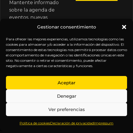
Mantente informado
sobre la agenda de
eventos, nuevas
publicaciones y
Gestionar consentimiento
actualizaciones de tu
suscripción.
Para ofrecer las mejores experiencias, utilizamos tecnologías como las
cookies para almacenar y/o acceder a la información del dispositivo. El
consentimiento de estas tecnologías nos permitirá procesar datos como
el comportamiento de navegación o las identificaciones únicas en este
sitio. No consentir o retirar el consentimiento, puede afectar
negativamente a ciertas características y funciones.
EXPLORA
LEGAL
SÍGUENOS
Aceptar
Inicio
Política
Inteligencia
Denegar
Sobre
de
sin
Daniel
Privacidad
censura.
Ver preferencias
Contenido
Términos y
Anticipándonos
Suscripciones
Condiciones
a los
Política de cookies
Declaración de privacidad
Impressum
Webinars
Aviso
acontecimientos