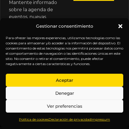
Mantente informado
sobre la agenda de
eventos, nuevas
publicaciones y
Gestionar consentimiento
actualizaciones de tu
suscripción.
Para ofrecer las mejores experiencias, utilizamos tecnologías como las
cookies para almacenar y/o acceder a la información del dispositivo. El
consentimiento de estas tecnologías nos permitirá procesar datos como
el comportamiento de navegación o las identificaciones únicas en este
sitio. No consentir o retirar el consentimiento, puede afectar
negativamente a ciertas características y funciones.
EXPLORA
LEGAL
SÍGUENOS
Aceptar
Inicio
Política
Inteligencia
Denegar
Sobre
de
sin
Daniel
Privacidad
censura.
Ver preferencias
Contenido
Términos y
Anticipándonos
Suscripciones
Condiciones
a los
Política de cookies
Declaración de privacidad
Impressum
Webinars
Aviso
acontecimientos