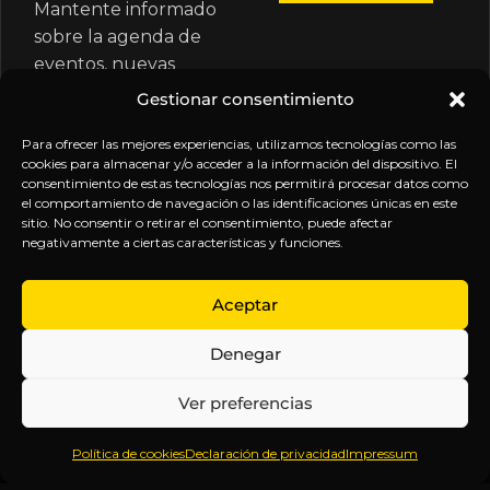
Mantente informado
sobre la agenda de
eventos, nuevas
publicaciones y
Gestionar consentimiento
actualizaciones de tu
suscripción.
Para ofrecer las mejores experiencias, utilizamos tecnologías como las
cookies para almacenar y/o acceder a la información del dispositivo. El
consentimiento de estas tecnologías nos permitirá procesar datos como
el comportamiento de navegación o las identificaciones únicas en este
sitio. No consentir o retirar el consentimiento, puede afectar
negativamente a ciertas características y funciones.
EXPLORA
LEGAL
SÍGUENOS
Aceptar
Inicio
Política
Inteligencia
Denegar
Sobre
de
sin
Daniel
Privacidad
censura.
Ver preferencias
Contenido
Términos y
Anticipándonos
Suscripciones
Condiciones
a los
Política de cookies
Declaración de privacidad
Impressum
Webinars
Aviso
acontecimientos