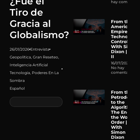
¿Fue el
hay comentari
Tiro de
Gracia al
From the
American
Empire to
Globalismo?
Technocrati
Control |
With Simon
26/01/2026
Entrevista
Dixon | Part
II
Geopolítica
,
Gran Reseteo
,
16/07/2026
Inteligencia Artificial
No hay
comentarios
Tecnologia
,
Poderes En La
Sombra
Español
From the
Petrodollar
to the
Algorithm:
The End of
the World
Order |
With
Simon
Dixon