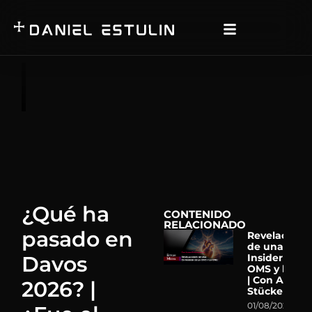
¿Qué ha
CONTENIDO
RELACIONADO
pasado en
Revelacione
de una Ex-
Davos
Insider de la
OMS y la ON
| Con Astrid
2026? |
Stückelberg
01/08/2026
N