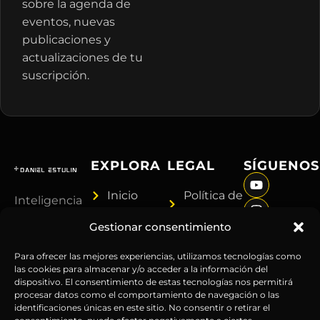
sobre la agenda de
eventos, nuevas
publicaciones y
actualizaciones de tu
suscripción.
EXPLORA
LEGAL
SÍGUENOS
Inicio
Política de
Inteligencia
Sobre
Privacidad
sin
Gestionar consentimiento
Daniel
Términos y
censura.
Contenido
Condiciones
Anticipándonos
Para ofrecer las mejores experiencias, utilizamos tecnologías como
Suscripciones
Aviso
las cookies para almacenar y/o acceder a la información del
a los
dispositivo. El consentimiento de estas tecnologías nos permitirá
Webinars
Legal
acontecimientos
procesar datos como el comportamiento de navegación o las
Contacto
Advertencia
globales
identificaciones únicas en este sitio. No consentir o retirar el