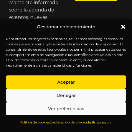
Mantente informado
sobre la agenda de
eventos, nuevas
publicaciones y
Gestionar consentimiento
actualizaciones de tu
suscripción.
Para ofrecer las mejores experiencias, utilizamos tecnologías como las
cookies para almacenar y/o acceder a la información del dispositivo. El
consentimiento de estas tecnologías nos permitirá procesar datos como
el comportamiento de navegación o las identificaciones únicas en este
sitio. No consentir o retirar el consentimiento, puede afectar
negativamente a ciertas características y funciones.
EXPLORA
LEGAL
SÍGUENOS
Aceptar
Inicio
Política
Inteligencia
Denegar
Sobre
de
sin
Daniel
Privacidad
censura.
Ver preferencias
Contenido
Términos y
Anticipándonos
Suscripciones
Condiciones
a los
Política de cookies
Declaración de privacidad
Impressum
Webinars
Aviso
acontecimientos