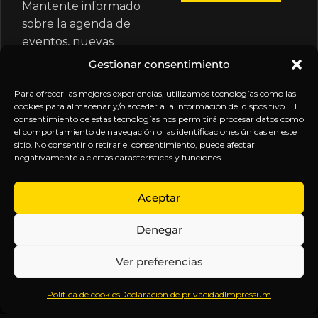
Mantente informado
sobre la agenda de
eventos, nuevas
publicaciones y
Gestionar consentimiento
actualizaciones de tu
suscripción.
Para ofrecer las mejores experiencias, utilizamos tecnologías como las
cookies para almacenar y/o acceder a la información del dispositivo. El
consentimiento de estas tecnologías nos permitirá procesar datos como
el comportamiento de navegación o las identificaciones únicas en este
sitio. No consentir o retirar el consentimiento, puede afectar
negativamente a ciertas características y funciones.
EXPLORA
LEGAL
SÍGUENOS
Aceptar
Inicio
Política
Inteligencia
Denegar
Sobre
de
sin
Daniel
Privacidad
censura.
Ver preferencias
Contenido
Términos y
Anticipándonos
Suscripciones
Condiciones
a los
Política de cookies
Declaración de privacidad
Impressum
Webinars
Aviso
acontecimientos