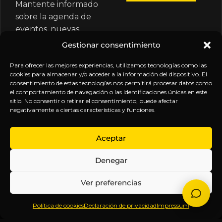
Mantente informado
sobre la agenda de
eventos, nuevas
publicaciones y
Gestionar consentimiento
actualizaciones de tu
suscripción.
Para ofrecer las mejores experiencias, utilizamos tecnologías como las
cookies para almacenar y/o acceder a la información del dispositivo. El
consentimiento de estas tecnologías nos permitirá procesar datos como
el comportamiento de navegación o las identificaciones únicas en este
sitio. No consentir o retirar el consentimiento, puede afectar
negativamente a ciertas características y funciones.
EXPLORA
LEGAL
SÍGUENOS
Aceptar
Inicio
Política
Inteligencia
Denegar
Sobre
de
sin
Daniel
Privacidad
censura.
Ver preferencias
Contenido
Términos y
Anticipándonos
Suscripciones
Condiciones
a los
Política de cookies
Declaración de privacidad
Impressum
Webinars
Aviso
acontecimientos