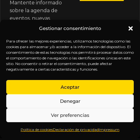
Mantente informado
sobre la agenda de
eventos, nuevas
publicaciones y
Gestionar consentimiento
actualizaciones de tu
suscripción.
Para ofrecer las mejores experiencias, utilizamos tecnologías como las
cookies para almacenar y/o acceder a la información del dispositivo. El
consentimiento de estas tecnologías nos permitirá procesar datos como
el comportamiento de navegación o las identificaciones únicas en este
sitio. No consentir o retirar el consentimiento, puede afectar
negativamente a ciertas características y funciones.
EXPLORA
LEGAL
SÍGUENOS
Aceptar
Inicio
Política
Inteligencia
Denegar
Sobre
de
sin
Daniel
Privacidad
censura.
Ver preferencias
Contenido
Términos y
Anticipándonos
Suscripciones
Condiciones
a los
Política de cookies
Declaración de privacidad
Impressum
Webinars
Aviso
acontecimientos