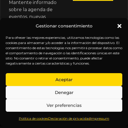
Mantente informado
sobre la agenda de
eventos, nuevas
publicaciones y
Gestionar consentimiento
actualizaciones de tu
suscripción.
Para ofrecer las mejores experiencias, utilizamos tecnologías como las
cookies para almacenar y/o acceder a la información del dispositivo. El
consentimiento de estas tecnologías nos permitirá procesar datos como
el comportamiento de navegación o las identificaciones únicas en este
sitio. No consentir o retirar el consentimiento, puede afectar
negativamente a ciertas características y funciones.
EXPLORA
LEGAL
SÍGUENOS
Aceptar
Inicio
Política
Inteligencia
Denegar
Sobre
de
sin
Daniel
Privacidad
censura.
Ver preferencias
Contenido
Términos y
Anticipándonos
Suscripciones
Condiciones
a los
Política de cookies
Declaración de privacidad
Impressum
Webinars
Aviso
acontecimientos