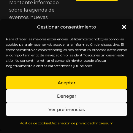
Mantente informado
sobre la agenda de
eventos, nuevas
publicaciones y
Gestionar consentimiento
actualizaciones de tu
suscripción.
Para ofrecer las mejores experiencias, utilizamos tecnologías como las
cookies para almacenar y/o acceder a la información del dispositivo. El
consentimiento de estas tecnologías nos permitirá procesar datos como
el comportamiento de navegación o las identificaciones únicas en este
sitio. No consentir o retirar el consentimiento, puede afectar
negativamente a ciertas características y funciones.
EXPLORA
LEGAL
SÍGUENOS
Aceptar
Inicio
Política
Inteligencia
Denegar
Sobre
de
sin
Daniel
Privacidad
censura.
Ver preferencias
Contenido
Términos y
Anticipándonos
Suscripciones
Condiciones
a los
Política de cookies
Declaración de privacidad
Impressum
Webinars
Aviso
acontecimientos