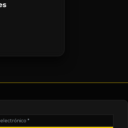
es
nico