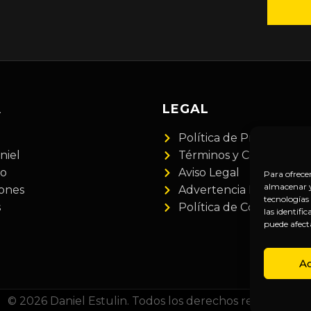
A
LEGAL
Política de Privacidad
niel
Términos y Condiciones
do
Aviso Legal
Para ofrece
almacenar y/
iones
Advertencia Financiera
tecnologías
s
Política de Cookies
las identifi
puede afect
A
© 2026 Daniel Estulin. Todos los derechos reservados.