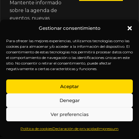
Mantente informado
sobre la agenda de
eventos, nuevas
publicaciones y
Gestionar consentimiento
actualizaciones de tu
suscripción.
Para ofrecer las mejores experiencias, utilizamos tecnologías como las
cookies para almacenar y/o acceder a la información del dispositivo. El
consentimiento de estas tecnologías nos permitirá procesar datos como
el comportamiento de navegación o las identificaciones únicas en este
sitio. No consentir o retirar el consentimiento, puede afectar
negativamente a ciertas características y funciones.
EXPLORA
LEGAL
SÍGUENOS
Aceptar
Inicio
Política
Inteligencia
Denegar
Sobre
de
sin
Daniel
Privacidad
censura.
Ver preferencias
Contenido
Términos y
Anticipándonos
Suscripciones
Condiciones
a los
Política de cookies
Declaración de privacidad
Impressum
Webinars
Aviso
acontecimientos