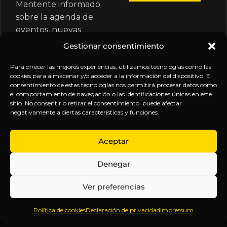
Mantente informado
sobre la agenda de
eventos, nuevas
publicaciones y
Gestionar consentimiento
actualizaciones de tu
suscripción.
Para ofrecer las mejores experiencias, utilizamos tecnologías como las
cookies para almacenar y/o acceder a la información del dispositivo. El
consentimiento de estas tecnologías nos permitirá procesar datos como
el comportamiento de navegación o las identificaciones únicas en este
sitio. No consentir o retirar el consentimiento, puede afectar
negativamente a ciertas características y funciones.
EXPLORA
LEGAL
SÍGUENOS
Aceptar
Inicio
Política
Inteligencia
Denegar
Sobre
de
sin
Daniel
Privacidad
censura.
Ver preferencias
Contenido
Términos y
Anticipándonos
Suscripciones
Condiciones
a los
Política de cookies
Declaración de privacidad
Impressum
Webinars
Aviso
acontecimientos