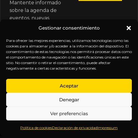
Mantente informado
sobre la agenda de
eventos, nuevas
publicaciones y
Gestionar consentimiento
actualizaciones de tu
suscripción.
Para ofrecer las mejores experiencias, utilizamos tecnologías como las
cookies para almacenar y/o acceder a la información del dispositivo. El
consentimiento de estas tecnologías nos permitirá procesar datos como
el comportamiento de navegación o las identificaciones únicas en este
sitio. No consentir o retirar el consentimiento, puede afectar
negativamente a ciertas características y funciones.
EXPLORA
LEGAL
SÍGUENOS
Aceptar
Inicio
Política
Inteligencia
Denegar
Sobre
de
sin
Daniel
Privacidad
censura.
Ver preferencias
Contenido
Términos y
Anticipándonos
Suscripciones
Condiciones
a los
Política de cookies
Declaración de privacidad
Impressum
Webinars
Aviso
acontecimientos