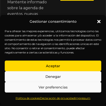
Mantente informado
sobre la agenda de
eventos, nuevas
publicaciones y
Gestionar consentimiento
actualizaciones de tu
suscripción.
Para ofrecer las mejores experiencias, utilizamos tecnologías como las
cookies para almacenar y/o acceder a la información del dispositivo. El
consentimiento de estas tecnologías nos permitirá procesar datos como
el comportamiento de navegación o las identificaciones únicas en este
sitio. No consentir o retirar el consentimiento, puede afectar
negativamente a ciertas características y funciones.
EXPLORA
LEGAL
SÍGUENOS
Aceptar
Inicio
Política
Inteligencia
Denegar
Sobre
de
sin
Daniel
Privacidad
censura.
Ver preferencias
Contenido
Términos y
Anticipándonos
Suscripciones
Condiciones
a los
Política de cookies
Declaración de privacidad
Impressum
Webinars
Aviso
acontecimientos