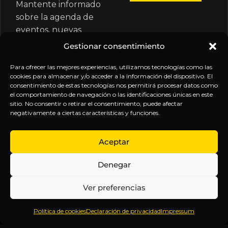
Mantente informado
sobre la agenda de
eventos, nuevas
publicaciones y
Gestionar consentimiento
actualizaciones de tu
suscripción.
Para ofrecer las mejores experiencias, utilizamos tecnologías como las
cookies para almacenar y/o acceder a la información del dispositivo. El
consentimiento de estas tecnologías nos permitirá procesar datos como
el comportamiento de navegación o las identificaciones únicas en este
sitio. No consentir o retirar el consentimiento, puede afectar
negativamente a ciertas características y funciones.
EXPLORA
LEGAL
SÍGUENOS
Aceptar
Inicio
Política
Inteligencia
Denegar
Sobre
de
sin
Daniel
Privacidad
censura.
Ver preferencias
Contenido
Términos y
Anticipándonos
Suscripciones
Condiciones
a los
Política de cookies
Declaración de privacidad
Impressum
Webinars
Aviso
acontecimientos