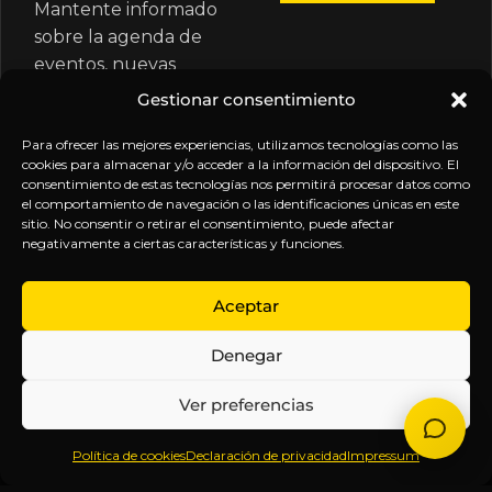
Mantente informado
sobre la agenda de
eventos, nuevas
publicaciones y
Gestionar consentimiento
actualizaciones de tu
suscripción.
Para ofrecer las mejores experiencias, utilizamos tecnologías como las
cookies para almacenar y/o acceder a la información del dispositivo. El
consentimiento de estas tecnologías nos permitirá procesar datos como
el comportamiento de navegación o las identificaciones únicas en este
sitio. No consentir o retirar el consentimiento, puede afectar
negativamente a ciertas características y funciones.
EXPLORA
LEGAL
SÍGUENOS
Aceptar
Inicio
Política
Inteligencia
Denegar
Sobre
de
sin
Daniel
Privacidad
censura.
Ver preferencias
Contenido
Términos y
Anticipándonos
Suscripciones
Condiciones
a los
Política de cookies
Declaración de privacidad
Impressum
Webinars
Aviso
acontecimientos