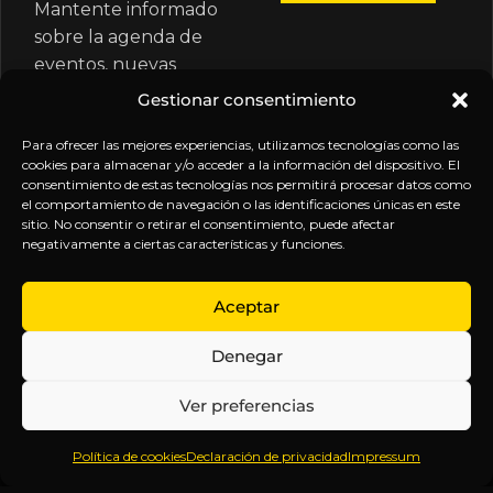
Mantente informado
sobre la agenda de
eventos, nuevas
publicaciones y
Gestionar consentimiento
actualizaciones de tu
suscripción.
Para ofrecer las mejores experiencias, utilizamos tecnologías como las
cookies para almacenar y/o acceder a la información del dispositivo. El
consentimiento de estas tecnologías nos permitirá procesar datos como
el comportamiento de navegación o las identificaciones únicas en este
sitio. No consentir o retirar el consentimiento, puede afectar
negativamente a ciertas características y funciones.
EXPLORA
LEGAL
SÍGUENOS
Aceptar
Inicio
Política
Inteligencia
Denegar
Sobre
de
sin
Daniel
Privacidad
censura.
Ver preferencias
Contenido
Términos y
Anticipándonos
Suscripciones
Condiciones
a los
Política de cookies
Declaración de privacidad
Impressum
Webinars
Aviso
acontecimientos