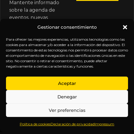
Mantente informado
sobre la agenda de
eventos, nuevas
publicaciones y
Gestionar consentimiento
actualizaciones de tu
suscripción.
Para ofrecer las mejores experiencias, utilizamos tecnologías como las
cookies para almacenar y/o acceder a la información del dispositivo. El
consentimiento de estas tecnologías nos permitirá procesar datos como
el comportamiento de navegación o las identificaciones únicas en este
sitio. No consentir o retirar el consentimiento, puede afectar
negativamente a ciertas características y funciones.
EXPLORA
LEGAL
SÍGUENOS
Aceptar
Inicio
Política
Inteligencia
Denegar
Sobre
de
sin
Daniel
Privacidad
censura.
Ver preferencias
Contenido
Términos y
Anticipándonos
Suscripciones
Condiciones
a los
Política de cookies
Declaración de privacidad
Impressum
Webinars
Aviso
acontecimientos