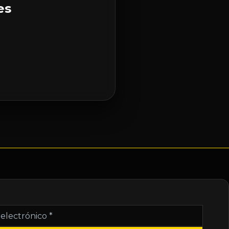
es
nico