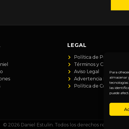
A
LEGAL
Política de Privacidad
niel
Términos y Condiciones
do
Aviso Legal
Para ofrece
almacenar y/
iones
Advertencia Financiera
tecnologías
s
Política de Cookies
las identifi
puede afect
A
© 2026 Daniel Estulin. Todos los derechos reservados.