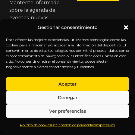
Mantente informado
sobre la agenda de
eventos, nuevas
publicaciones y
Gestionar consentimiento
actualizaciones de tu
suscripción.
Para ofrecer las mejores experiencias, utilizamos tecnologías como las
cookies para almacenar y/o acceder a la información del dispositivo. El
consentimiento de estas tecnologías nos permitirá procesar datos como
el comportamiento de navegación o las identificaciones únicas en este
sitio. No consentir o retirar el consentimiento, puede afectar
negativamente a ciertas características y funciones.
EXPLORA
LEGAL
SÍGUENOS
Aceptar
Inicio
Política
Inteligencia
Denegar
Sobre
de
sin
Daniel
Privacidad
censura.
Ver preferencias
Contenido
Términos y
Anticipándonos
Suscripciones
Condiciones
a los
Política de cookies
Declaración de privacidad
Impressum
Webinars
Aviso
acontecimientos