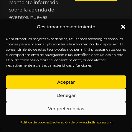
Mantente informado
sobre la agenda de
eventos, nuevas
publicaciones y
Gestionar consentimiento
actualizaciones de tu
suscripción.
Para ofrecer las mejores experiencias, utilizamos tecnologías como las
cookies para almacenar y/o acceder a la información del dispositivo. El
consentimiento de estas tecnologías nos permitirá procesar datos como
el comportamiento de navegación o las identificaciones únicas en este
sitio. No consentir o retirar el consentimiento, puede afectar
negativamente a ciertas características y funciones.
EXPLORA
LEGAL
SÍGUENOS
Aceptar
Inicio
Política
Inteligencia
Denegar
Sobre
de
sin
Daniel
Privacidad
censura.
Ver preferencias
Contenido
Términos y
Anticipándonos
Suscripciones
Condiciones
a los
Política de cookies
Declaración de privacidad
Impressum
Webinars
Aviso
acontecimientos