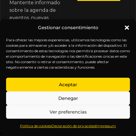
Mantente informado
sobre la agenda de
eventos, nuevas
publicaciones y
Gestionar consentimiento
actualizaciones de tu
suscripción.
Para ofrecer las mejores experiencias, utilizamos tecnologías como las
cookies para almacenar y/o acceder a la información del dispositivo. El
consentimiento de estas tecnologías nos permitirá procesar datos como
el comportamiento de navegación o las identificaciones únicas en este
sitio. No consentir o retirar el consentimiento, puede afectar
negativamente a ciertas características y funciones.
EXPLORA
LEGAL
SÍGUENOS
Aceptar
Inicio
Política
Inteligencia
Denegar
Sobre
de
sin
Daniel
Privacidad
censura.
Ver preferencias
Contenido
Términos y
Anticipándonos
Suscripciones
Condiciones
a los
Política de cookies
Declaración de privacidad
Impressum
Webinars
Aviso
acontecimientos