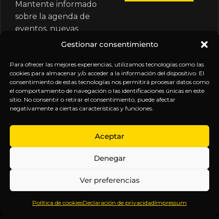
Mantente informado
sobre la agenda de
eventos, nuevas
publicaciones y
Gestionar consentimiento
actualizaciones de tu
suscripción.
Para ofrecer las mejores experiencias, utilizamos tecnologías como las
cookies para almacenar y/o acceder a la información del dispositivo. El
consentimiento de estas tecnologías nos permitirá procesar datos como
el comportamiento de navegación o las identificaciones únicas en este
sitio. No consentir o retirar el consentimiento, puede afectar
negativamente a ciertas características y funciones.
EXPLORA
LEGAL
SÍGUENOS
Aceptar
Inicio
Política
Inteligencia
Denegar
Sobre
de
sin
Daniel
Privacidad
censura.
Ver preferencias
Contenido
Términos y
Anticipándonos
Suscripciones
Condiciones
a los
Política de cookies
Declaración de privacidad
Impressum
Webinars
Aviso
acontecimientos