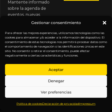
Mantente informado
sobre la agenda de
eventos, nuevas
publicaciones y
Gestionar consentimiento
actualizaciones de tu
suscripción.
Para ofrecer las mejores experiencias, utilizamos tecnologías como las
cookies para almacenar y/o acceder a la información del dispositivo. El
consentimiento de estas tecnologías nos permitirá procesar datos como
el comportamiento de navegación o las identificaciones únicas en este
sitio. No consentir o retirar el consentimiento, puede afectar
negativamente a ciertas características y funciones.
EXPLORA
LEGAL
SÍGUENOS
Aceptar
Inicio
Política
Inteligencia
Denegar
Sobre
de
sin
Daniel
Privacidad
censura.
Ver preferencias
Contenido
Términos y
Anticipándonos
Suscripciones
Condiciones
a los
Política de cookies
Declaración de privacidad
Impressum
Webinars
Aviso
acontecimientos