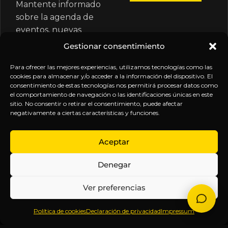
Mantente informado
sobre la agenda de
eventos, nuevas
publicaciones y
Gestionar consentimiento
actualizaciones de tu
suscripción.
Para ofrecer las mejores experiencias, utilizamos tecnologías como las
cookies para almacenar y/o acceder a la información del dispositivo. El
consentimiento de estas tecnologías nos permitirá procesar datos como
el comportamiento de navegación o las identificaciones únicas en este
sitio. No consentir o retirar el consentimiento, puede afectar
negativamente a ciertas características y funciones.
EXPLORA
LEGAL
SÍGUENOS
Aceptar
Inicio
Política
Inteligencia
Denegar
Sobre
de
sin
Daniel
Privacidad
censura.
Ver preferencias
Contenido
Términos y
Anticipándonos
Suscripciones
Condiciones
a los
Política de cookies
Declaración de privacidad
Impressum
Webinars
Aviso
acontecimientos