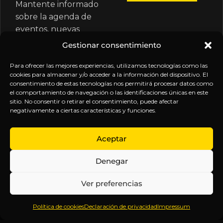
Mantente informado
sobre la agenda de
eventos, nuevas
publicaciones y
Gestionar consentimiento
actualizaciones de tu
suscripción.
Para ofrecer las mejores experiencias, utilizamos tecnologías como las
cookies para almacenar y/o acceder a la información del dispositivo. El
consentimiento de estas tecnologías nos permitirá procesar datos como
el comportamiento de navegación o las identificaciones únicas en este
sitio. No consentir o retirar el consentimiento, puede afectar
negativamente a ciertas características y funciones.
EXPLORA
LEGAL
SÍGUENOS
Aceptar
Inicio
Política
Inteligencia
Denegar
Sobre
de
sin
Daniel
Privacidad
censura.
Ver preferencias
Contenido
Términos y
Anticipándonos
Suscripciones
Condiciones
a los
Política de cookies
Declaración de privacidad
Impressum
Webinars
Aviso
acontecimientos