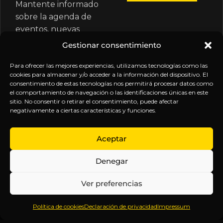
Mantente informado
sobre la agenda de
eventos, nuevas
publicaciones y
Gestionar consentimiento
actualizaciones de tu
suscripción.
Para ofrecer las mejores experiencias, utilizamos tecnologías como las
cookies para almacenar y/o acceder a la información del dispositivo. El
consentimiento de estas tecnologías nos permitirá procesar datos como
el comportamiento de navegación o las identificaciones únicas en este
sitio. No consentir o retirar el consentimiento, puede afectar
negativamente a ciertas características y funciones.
EXPLORA
LEGAL
SÍGUENOS
Aceptar
Inicio
Política
Inteligencia
Denegar
Sobre
de
sin
Daniel
Privacidad
censura.
Ver preferencias
Contenido
Términos y
Anticipándonos
Suscripciones
Condiciones
a los
Política de cookies
Declaración de privacidad
Impressum
Webinars
Aviso
acontecimientos