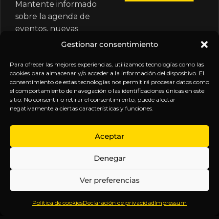
Mantente informado
sobre la agenda de
eventos, nuevas
publicaciones y
Gestionar consentimiento
actualizaciones de tu
suscripción.
Para ofrecer las mejores experiencias, utilizamos tecnologías como las
cookies para almacenar y/o acceder a la información del dispositivo. El
consentimiento de estas tecnologías nos permitirá procesar datos como
el comportamiento de navegación o las identificaciones únicas en este
sitio. No consentir o retirar el consentimiento, puede afectar
negativamente a ciertas características y funciones.
EXPLORA
LEGAL
SÍGUENOS
Aceptar
Inicio
Política
Inteligencia
Denegar
Sobre
de
sin
Daniel
Privacidad
censura.
Ver preferencias
Contenido
Términos y
Anticipándonos
Suscripciones
Condiciones
a los
Política de cookies
Declaración de privacidad
Impressum
Webinars
Aviso
acontecimientos