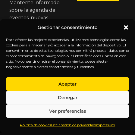
Mantente informado
sobre la agenda de
eventos, nuevas
publicaciones y
Gestionar consentimiento
actualizaciones de tu
suscripción.
Para ofrecer las mejores experiencias, utilizamos tecnologías como las
cookies para almacenar y/o acceder a la información del dispositivo. El
consentimiento de estas tecnologías nos permitirá procesar datos como
el comportamiento de navegación o las identificaciones únicas en este
sitio. No consentir o retirar el consentimiento, puede afectar
negativamente a ciertas características y funciones.
EXPLORA
LEGAL
SÍGUENOS
Aceptar
Inicio
Política
Inteligencia
Denegar
Sobre
de
sin
Daniel
Privacidad
censura.
Ver preferencias
Contenido
Términos y
Anticipándonos
Suscripciones
Condiciones
a los
Política de cookies
Declaración de privacidad
Impressum
Webinars
Aviso
acontecimientos