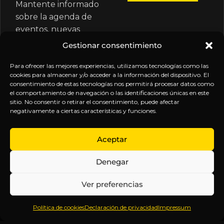
Mantente informado
sobre la agenda de
eventos, nuevas
publicaciones y
Gestionar consentimiento
actualizaciones de tu
suscripción.
Para ofrecer las mejores experiencias, utilizamos tecnologías como las
cookies para almacenar y/o acceder a la información del dispositivo. El
consentimiento de estas tecnologías nos permitirá procesar datos como
el comportamiento de navegación o las identificaciones únicas en este
sitio. No consentir o retirar el consentimiento, puede afectar
negativamente a ciertas características y funciones.
EXPLORA
LEGAL
SÍGUENOS
Aceptar
Inicio
Política
Inteligencia
Denegar
Sobre
de
sin
Daniel
Privacidad
censura.
Ver preferencias
Contenido
Términos y
Anticipándonos
Suscripciones
Condiciones
a los
Política de cookies
Declaración de privacidad
Impressum
Webinars
Aviso
acontecimientos