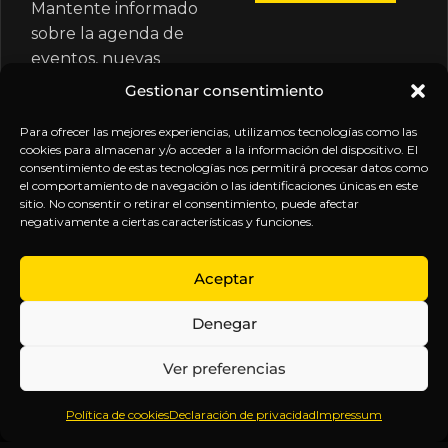
Mantente informado
sobre la agenda de
eventos, nuevas
publicaciones y
Gestionar consentimiento
actualizaciones de tu
suscripción.
Para ofrecer las mejores experiencias, utilizamos tecnologías como las
cookies para almacenar y/o acceder a la información del dispositivo. El
consentimiento de estas tecnologías nos permitirá procesar datos como
el comportamiento de navegación o las identificaciones únicas en este
sitio. No consentir o retirar el consentimiento, puede afectar
negativamente a ciertas características y funciones.
EXPLORA
LEGAL
SÍGUENOS
Aceptar
Inicio
Política
Inteligencia
Denegar
Sobre
de
sin
Daniel
Privacidad
censura.
Ver preferencias
Contenido
Términos y
Anticipándonos
Suscripciones
Condiciones
a los
Política de cookies
Declaración de privacidad
Impressum
Webinars
Aviso
acontecimientos