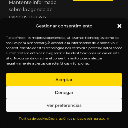
Mantente informado
sobre la agenda de
eventos, nuevas
publicaciones y
Gestionar consentimiento
actualizaciones de tu
suscripción.
Para ofrecer las mejores experiencias, utilizamos tecnologías como las
cookies para almacenar y/o acceder a la información del dispositivo. El
consentimiento de estas tecnologías nos permitirá procesar datos como
el comportamiento de navegación o las identificaciones únicas en este
sitio. No consentir o retirar el consentimiento, puede afectar
negativamente a ciertas características y funciones.
EXPLORA
LEGAL
SÍGUENOS
Aceptar
Inicio
Política
Inteligencia
Denegar
Sobre
de
sin
Daniel
Privacidad
censura.
Ver preferencias
Contenido
Términos y
Anticipándonos
Suscripciones
Condiciones
a los
Política de cookies
Declaración de privacidad
Impressum
Webinars
Aviso
acontecimientos