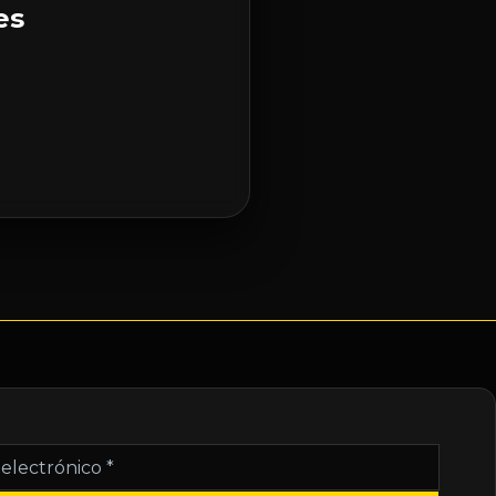
es
nico