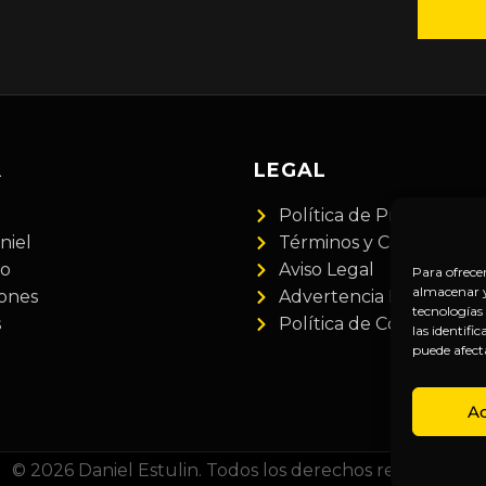
A
LEGAL
Política de Privacidad
niel
Términos y Condiciones
do
Aviso Legal
Para ofrece
almacenar y/
iones
Advertencia Financiera
tecnologías
s
Política de Cookies
las identifi
puede afect
A
© 2026 Daniel Estulin. Todos los derechos reservados.