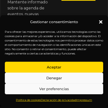
Mantente informado
sobre la agenda de
eventos, nuevas
publicaciones y
Gestionar consentimiento
actualizaciones de tu
suscripción.
Para ofrecer las mejores experiencias, utilizamos tecnologías como las
cookies para almacenar y/o acceder a la información del dispositivo. El
consentimiento de estas tecnologías nos permitirá procesar datos como
el comportamiento de navegación o las identificaciones únicas en este
sitio. No consentir o retirar el consentimiento, puede afectar
negativamente a ciertas características y funciones.
EXPLORA
LEGAL
SÍGUENOS
Aceptar
Inicio
Política
Inteligencia
Denegar
Sobre
de
sin
Daniel
Privacidad
censura.
Ver preferencias
Contenido
Términos y
Anticipándonos
Suscripciones
Condiciones
a los
Política de cookies
Declaración de privacidad
Impressum
Webinars
Aviso
acontecimientos