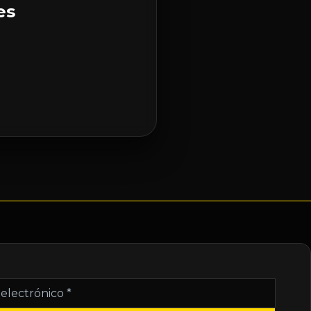
es
nico