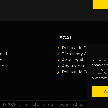
A
LEGAL
Política de Privacidad
niel
Términos y Condiciones
do
Aviso Legal
Para ofrece
almacenar y/
iones
Advertencia Financiera
tecnologías
s
Política de Cookies
las identifi
puede afect
A
© 2026 Daniel Estulin. Todos los derechos reservados.