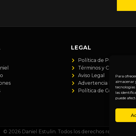
A
LEGAL
Política de Privacidad
niel
Términos y Condiciones
do
Aviso Legal
Para ofrece
almacenar y/
iones
Advertencia Financiera
tecnologías
s
Política de Cookies
las identifi
puede afect
A
© 2026 Daniel Estulin. Todos los derechos reservados.