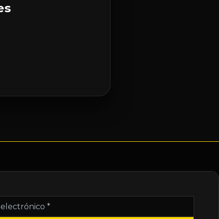
es
nico