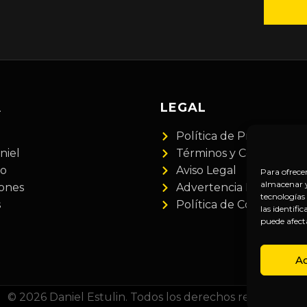
A
LEGAL
Política de Privacidad
niel
Términos y Condiciones
do
Aviso Legal
Para ofrece
almacenar y/
iones
Advertencia Financiera
tecnologías
s
Política de Cookies
las identifi
puede afect
A
© 2026 Daniel Estulin. Todos los derechos reservados.