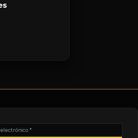
es
nico