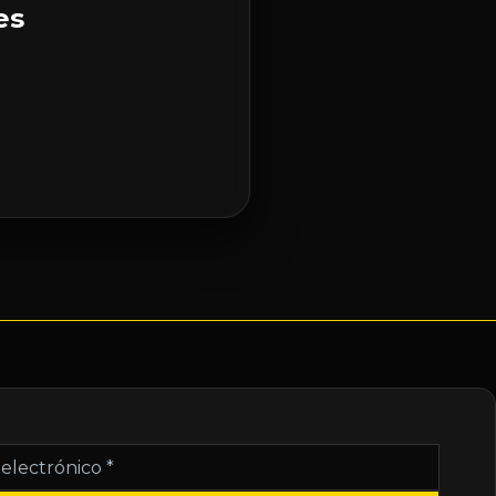
es
nico