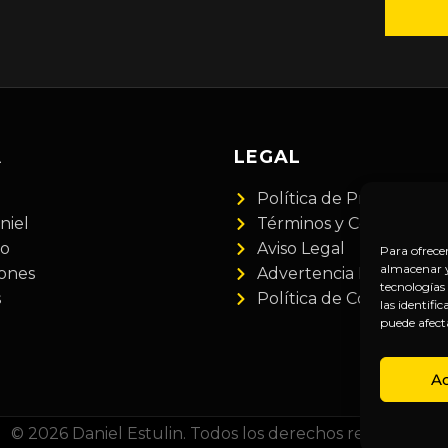
A
LEGAL
Política de Privacidad
niel
Términos y Condiciones
do
Aviso Legal
Para ofrece
almacenar y/
iones
Advertencia Financiera
tecnologías
s
Política de Cookies
las identifi
puede afect
A
© 2026 Daniel Estulin. Todos los derechos reservados.