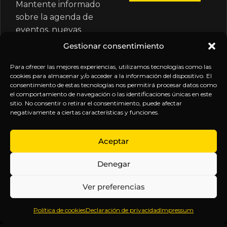
Mantente informado
sobre la agenda de
eventos, nuevas
publicaciones y
Gestionar consentimiento
actualizaciones de tu
suscripción.
Para ofrecer las mejores experiencias, utilizamos tecnologías como las
cookies para almacenar y/o acceder a la información del dispositivo. El
consentimiento de estas tecnologías nos permitirá procesar datos como
el comportamiento de navegación o las identificaciones únicas en este
sitio. No consentir o retirar el consentimiento, puede afectar
negativamente a ciertas características y funciones.
EXPLORA
LEGAL
SÍGUENOS
Aceptar
Inicio
Política
Inteligencia
Denegar
Sobre
de
sin
Daniel
Privacidad
censura.
Ver preferencias
Contenido
Términos y
Anticipándonos
Suscripciones
Condiciones
a los
Política de cookies
Declaración de privacidad
Impressum
Webinars
Aviso
acontecimientos