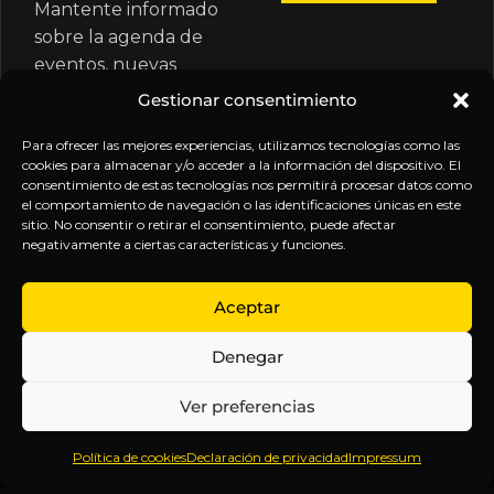
Mantente informado
sobre la agenda de
eventos, nuevas
publicaciones y
Gestionar consentimiento
actualizaciones de tu
suscripción.
Para ofrecer las mejores experiencias, utilizamos tecnologías como las
cookies para almacenar y/o acceder a la información del dispositivo. El
consentimiento de estas tecnologías nos permitirá procesar datos como
el comportamiento de navegación o las identificaciones únicas en este
sitio. No consentir o retirar el consentimiento, puede afectar
negativamente a ciertas características y funciones.
EXPLORA
LEGAL
SÍGUENOS
Aceptar
Inicio
Política
Inteligencia
Denegar
Sobre
de
sin
Daniel
Privacidad
censura.
Ver preferencias
Contenido
Términos y
Anticipándonos
Suscripciones
Condiciones
a los
Política de cookies
Declaración de privacidad
Impressum
Webinars
Aviso
acontecimientos