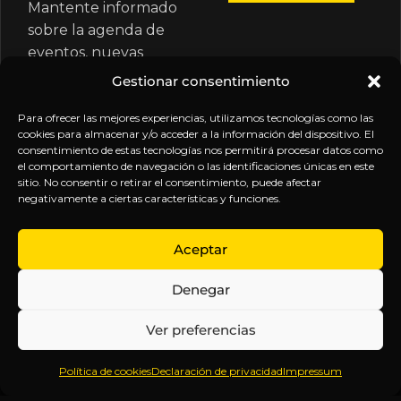
Mantente informado
sobre la agenda de
eventos, nuevas
publicaciones y
Gestionar consentimiento
actualizaciones de tu
suscripción.
Para ofrecer las mejores experiencias, utilizamos tecnologías como las
cookies para almacenar y/o acceder a la información del dispositivo. El
consentimiento de estas tecnologías nos permitirá procesar datos como
el comportamiento de navegación o las identificaciones únicas en este
sitio. No consentir o retirar el consentimiento, puede afectar
negativamente a ciertas características y funciones.
EXPLORA
LEGAL
SÍGUENOS
Aceptar
Inicio
Política
Inteligencia
Denegar
Sobre
de
sin
Daniel
Privacidad
censura.
Ver preferencias
Contenido
Términos y
Anticipándonos
Suscripciones
Condiciones
a los
Política de cookies
Declaración de privacidad
Impressum
Webinars
Aviso
acontecimientos